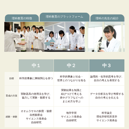
理科教育のプラットフォーム
理科教育の特徴
理科の先生の紹介
中１
中２
中３
科学的事象と社会・
論理的・化学的思考を学び、
科学的事象に興味関心を持つ
目標
世界とのつながりを知る
自分の考えを表現する
実験結果を知識と
実験器具の使用法を学び、
結びつけて考える
データ分析法を学び考察する
育成の方策
協力して実験・観察する
表やグラフなどへの
自分の考えを伝える
まとめ方を学ぶ
オオムラサキの飼育・観察
地学学習
科学論文
自然観察会
サイエンス発表会
理化学研究所見学
経験・体験
サイエンス発表会
自由研究
サイエンス発表会
自由研究