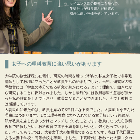
サイエンス部の指導にも熱心で、
生徒たちが取り組んだ研究の
成果は高い評価を受けています。
女子への理科教育に強い思いがあります
大学院の修士課程に在籍中、研究の時間を縫って都内の私立女子校で非常勤
講師として教壇に立ったことが教員生活の始まりでした。当初、研究室の指
導教官には「学生の本分である研究が疎かになる」という理由で、働きなが
ら研究することに反対されました。しかし最終的には教員志望の意志が強か
った私の熱意をくんで下さり、教員になることができました。今でも教授に
は感謝しています。
大妻嵐山に来たのは、教員を始めて3年目になる春でした。大妻嵐山を選んだ
理由は2つあります。1つは理科教育に力を入れている女子校という路線が、
私が教員を志したきっかけとマッチしていたことです。教員になったら教科
教育で勝負したい、教科教育で進学実績を出したいと、強く思っていまし
た。そしてもう1つは、大妻女子大の附属校であることです。私は千代田区に
ある大妻中学校・高等学校を卒業しました。中高時代に教わった大妻コタカ