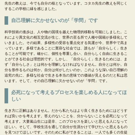
先生の教えは、今でも自分の核となっています。コタカ先生の教えを同じく
するこの学校に縁を感じました。
自己理解に欠かせないのが「学問」です
科学技術の進歩は、人や物の国境を越えた物理的移動を可能にしました。こ
れにより異文化の相互交流が生じ、世界の至る所で人種や国籍が多様化して
いきました。その結果、多様性の受容を重点化する気運が今、世界中で高ま
っています。多様であることに寛容な社会では、誰もが「自分らしく」生き
ることが可能です。確かに、個性を尊重し合い、自分らしく自由に生きるこ
とができる社会は理想的です。しかし、「自分らしく」生きるためには、ま
ず「自分らしさ」とは何かを理解しなければなりません。自分とは何か。自
分を形作るものは何か。自分は何がしたいのか。このような深い自己理解の
追究の先に、多様な社会で生きる本当の意味での価値が見えるのだと私は思
います。そして、その自己理解に欠かせないのが「学問」です。
必死になって考えるプロセスを楽しめる人になってほ
しい
生き方に正解はありません。だから私たちはより良く生きるためにはどうす
れば良いかを考えます。答えのないことを、分からないことを必死になって
考えます。大妻嵐山生には是非、このプロセスを楽しいと思える人になって
ほしい。そして、学校生活を通して自分が生涯かけて学びたいと思えるもの
を見つけてほしいです。そのために私ができることは、一人でも多くの生徒