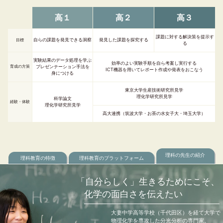
高１
高２
高３
課題に対する解決策を提示す
自らの課題を発見できる洞察
発見した課題を探究する
目標
る
実験結果のデータ処理を学ぶ
効率のよい実験手順を自ら考案し実行する
育成の方策
プレゼンテーション手法を
ICT機器を用いてレポート作成や発表をおこなう
身につける
東京大学生産技術研究所見学
理化学研究所見学
科学論文
経験・体験
理化学研究所見学
高大連携（筑波大学・お茶の水女子大・埼玉大学）
理科の先生の紹介
理科教育の特徴
理科教育のプラットフォーム
「自分らしく」生きるためにこそ、
化学の面白さを伝えたい
大妻中学高等学校（千代田区）を経て大学で
物理化学を専攻した分光分析の専門家。