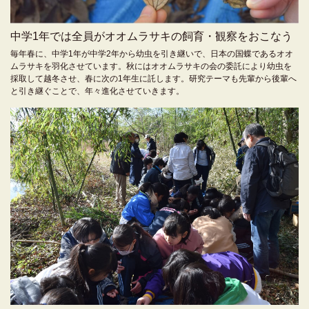
中学1年では全員がオオムラサキの飼育・観察をおこなう
毎年春に、中学1年が中学2年から幼虫を引き継いで、日本の国蝶であるオオ
ムラサキを羽化させています。秋にはオオムラサキの会の委託により幼虫を
採取して越冬させ、春に次の1年生に託します。研究テーマも先輩から後輩へ
と引き継ぐことで、年々進化させていきます。