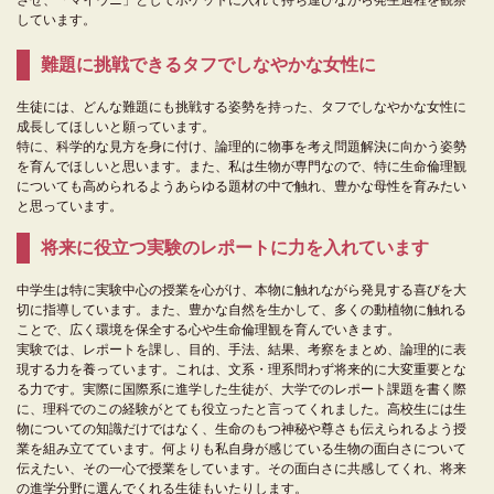
しています。
難題に挑戦できるタフでしなやかな女性に
生徒には、どんな難題にも挑戦する姿勢を持った、タフでしなやかな女性に
成長してほしいと願っています。
特に、科学的な見方を身に付け、論理的に物事を考え問題解決に向かう姿勢
を育んでほしいと思います。また、私は生物が専門なので、特に生命倫理観
についても高められるようあらゆる題材の中で触れ、豊かな母性を育みたい
と思っています。
将来に役立つ実験のレポートに力を入れています
中学生は特に実験中心の授業を心がけ、本物に触れながら発見する喜びを大
切に指導しています。また、豊かな自然を生かして、多くの動植物に触れる
ことで、広く環境を保全する心や生命倫理観を育んでいきます。
実験では、レポートを課し、目的、手法、結果、考察をまとめ、論理的に表
現する力を養っています。これは、文系・理系問わず将来的に大変重要とな
る力です。実際に国際系に進学した生徒が、大学でのレポート課題を書く際
に、理科でのこの経験がとても役立ったと言ってくれました。高校生には生
物についての知識だけではなく、生命のもつ神秘や尊さも伝えられるよう授
業を組み立てています。何よりも私自身が感じている生物の面白さについて
伝えたい、その一心で授業をしています。その面白さに共感してくれ、将来
の進学分野に選んでくれる生徒もいたりします。