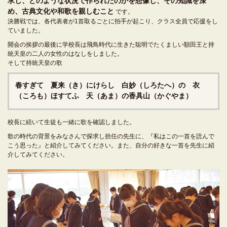
求し、どのような状況で作られたのかを想像し、その知識を深
め、古典文化や和歌を親しむこと
です。
決勝戦では、各代表者が1首取るごとに拍手が起こり、クラス全員で応援をし
ていました。
開会の挨拶の最後に学校長は飛鳥時代に生きた聡明でたくましい額田王と持
統天皇の二人の女性のはなしをしました。
そして持統天皇の歌
春すぎて 夏来（き）にけらし 白妙（しろたへ）の 衣
（ころも）ほすてふ 天（あま）の香具山（かぐやま）
校長に続いて生徒も一緒に歌を確認しました。
歌の時代の背景をみなさんで探求し担任の先生に、『私はこの一首を読んで
こう思った』と紹介してみてください。また、自分の好きな一首を先生に紹
介してみてください。