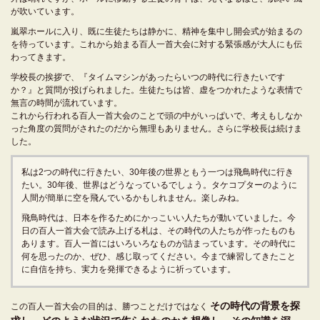
が吹いています。
嵐翠ホールに入り、既に生徒たちは静かに、精神を集中し開会式が始まるの
を待っています。これから始まる百人一首大会に対する緊張感が大人にも伝
わってきます。
学校長の挨拶で、『タイムマシンがあったらいつの時代に行きたいです
か？』と質問が投げられました。生徒たちは皆、虚をつかれたような表情で
無言の時間が流れています。
これから行われる百人一首大会のことで頭の中がいっぱいで、考えもしなか
った角度の質問がされたのだから無理もありません。さらに学校長は続けま
した。
私は2つの時代に行きたい、30年後の世界ともう一つは飛鳥時代に行き
たい。30年後、世界はどうなっているでしょう。タケコプターのように
人間が簡単に空を飛んでいるかもしれません。楽しみね。
飛鳥時代は、日本を作るためにかっこいい人たちが動いていました。今
日の百人一首大会で読み上げる札は、その時代の人たちが作ったものも
あります。百人一首にはいろいろなものが詰まっています。その時代に
何を思ったのか、ぜひ、感じ取ってください。今まで練習してきたこと
に自信を持ち、実力を発揮できるように祈っています。
その時代の背景を探
この百人一首大会の目的は、勝つことだけではなく