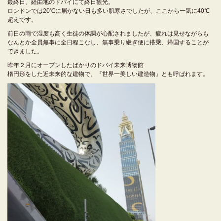
最終日、経由地のドバイにて終日観光。
ロンドンでは20℃に届かない日も多い肌寒さでしたが、ここから一気に40℃
超えです。
前日の雨で湿度も高く生徒の体調が心配されましたが、疲れは見せながらも
なんとか全員無事に全日程こなし、無事乗り継ぎ便に搭乗、帰国することが
できました。
昨年２月にオープンしたばかりのドバイ未来博物館
楕円形をした近未来的な建物で、『世界一美しい建造物』とも呼ばれます。