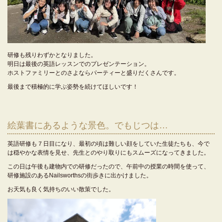
研修も残りわずかとなりました。
明日は最後の英語レッスンでのプレゼンテーション。
ホストファミリーとのさよならパーティーと盛りだくさんです。
最後まで積極的に学ぶ姿勢を続けてほしいです！
絵葉書にあるような景色。でもじつは…
英語研修も７日目になり、最初の頃は難しい顔をしていた生徒たちも、今で
は穏やかな表情を見せ、先生とのやり取りにもスムーズになってきました。
この日は午後も建物内での研修だったので、午前中の授業の時間を使って、
研修施設のあるNailsworthsの街歩きに出かけました。
お天気も良く気持ちのいい散策でした。