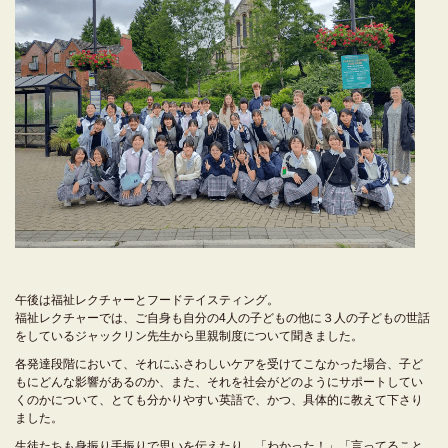
午後は福祉レクチャーとフードテイスティング。
福祉レクチャーでは、ご自身も自分の4人の子どもの他に３人の子どもの世話
をしているジャックリン先生から里親制度について聞きました。
各発達段階において、それにふさわしいケアを受けてこなかった場合、子ど
もにどんな影響があるのか、また、それを社会がどのようにサポートしてい
くのかについて、とても分かりやすい英語で、かつ、具体的に教えて下さり
ました。
生徒たちも身振り手振りで思いを伝えたり、「わかった！」「言ってること