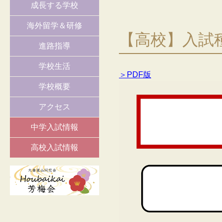
成長する学校
海外留学＆研修
【高校】入試
進路指導
学校生活
＞PDF版
学校概要
アクセス
中学入試情報
高校入試情報