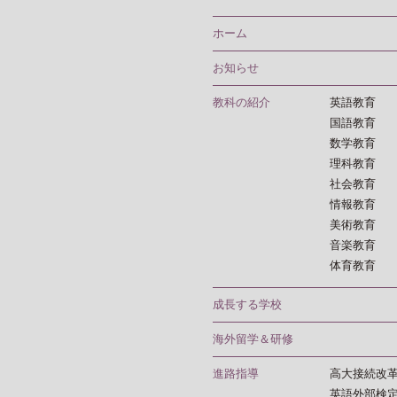
ホーム
お知らせ
教科の紹介
英語教育
国語教育
数学教育
理科教育
社会教育
情報教育
美術教育
音楽教育
体育教育
成長する学校
海外留学＆研修
進路指導
高大接続改
英語外部検