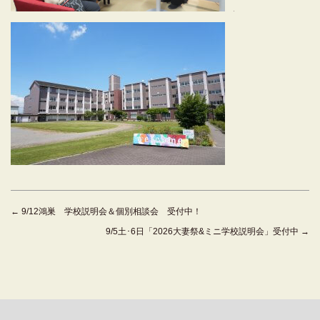
←
9/12鴻巣 学校説明会＆個別相談会 受付中！
9/5土･6日「2026大妻祭&ミニ学校説明会」受付中
→