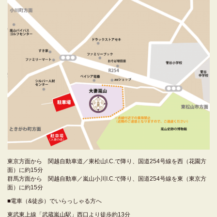
東京方面から 関越自動車道／東松山I.C.で降り、国道254号線を西（花園方
面）に約15分
群馬方面から 関越自動車／嵐山小川I.C.で降り、国道254号線を東（東京方
面）に約15分
■電車（&徒歩）でいらっしゃる方へ
東武東上線「武蔵嵐山駅」西口より徒歩約13分