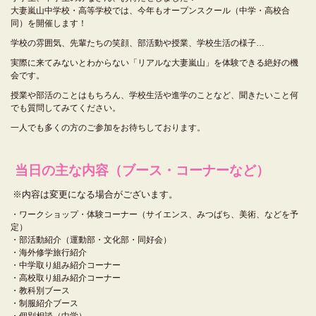
大妻嵐山中学校・高等学校では、今年もオープンスクール（中学・高校合
同）を開催します！
学校の雰囲気、先輩たちの笑顔、部活動や授業、学校生活の様子…
実際に来てみないとわからない「リアルな大妻嵐山」を体験できる絶好の機
会です。
授業や部活のことはもちろん、学校生活や進学のことなど、聞きたいこと何
でも質問してみてください。
一人でも多くの方のご参加をお待ちしております。
当日の主な内容（ブース・コーナーなど）
※内容は変更になる場合がございます。
・ワークショップ・体験コーナー（サイエンス、みつばち、美術、などを予
定）
・部活動紹介（運動部・文化部・同好会）
・海外修学旅行紹介
・中学取り組み紹介コーナー
・高校取り組み紹介コーナー
・教科別ブース
・制服紹介ブース
・個別相談（中学）