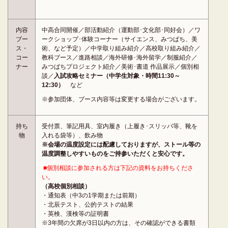
内容
中高合同開催／部活動紹介（運動部･文化部･同好会）／ワ
ブー
ークショップ･体験コーナー（サイエンス、みつばち、美
ス・
術、など予定）／中学取り組み紹介／高校取り組み紹介／
コー
教科ブース／進路相談／海外研修･海外留学／制服紹介／
ナー
みつばちプロジェクト紹介／美術･書道 作品展示／個別相
談／
入試攻略セミナー（中学生対象・時間11:30～
12:30）
など
※参加団体、ブース内容等は変更する場合がございます。
持ち
受付票、筆記用具、室内履き（上履き･スリッパ等、靴を
物
入れる袋等）、飲み物
※会場の温度設定には配慮しておりますが、ストール等の
温度調整しやすいものをご持参いただくと安心です。
■個別相談に参加される方は下記の資料をお持ちくださ
い。
（高校個別相談）
・通知表（中3の1学期または前期）
・北辰テスト、公的テストの結果
・英検、漢検等の証明書
※3年間の欠席が3日以内の方は、その確認ができる書類