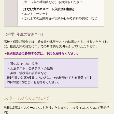
（中1・2年の通知表など）もお持ちください。
（まなび力エキスパート入試個別相談）
・エントリーシート
・これまでの活動内容や実績がわかる資料や賞状 など
（中学3年生の皆さまへ）
高校・個別相談会では、通知表や北辰テストの結果などをご持参いただけれ
ば、推薦入試の目安についての具体的な説明もさせていただきます。
■個別相談会に参加する方は、下記をお持ちください。
・通知表（中3の1学期）
・北辰テスト、公的テストの結果
・英検、漢検等の証明書など
※3年間の欠席が3日以内の方は、その確認ができる書類（中1・
2年の通知表など）もお持ちください。
スクールバスについて
当日は3駅よりスクールバスを運行いたします。（ミライコンパスにて事前予
約）