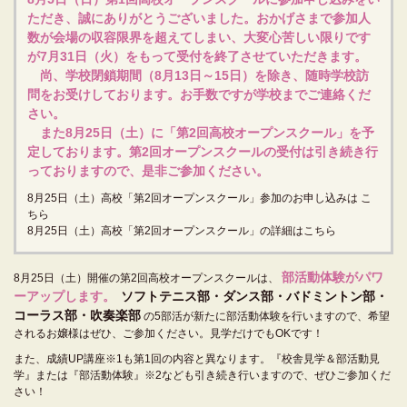
ただき、誠にありがとうございました。おかげさまで参加人
数が会場の収容限界を超えてしまい、大変心苦しい限りです
が7月31日（火）をもって受付を終了させていただきます。
尚、学校閉鎖期間（8月13日～15日）を除き、随時学校訪
問をお受けしております。お手数ですが学校までご連絡くだ
さい。
また8月25日（土）に「第2回高校オープンスクール」を予
定しております。第2回オープンスクールの受付は引き続き行
っておりますので、是非ご参加ください。
8月25日（土）高校「第2回オープンスクール」参加のお申し込みは
こ
ちら
8月25日（土）高校「第2回オープンスクール」の詳細はこちら
部活動体験がパワ
8月25日（土）開催の第2回高校オープンスクールは、
ーアップします。
ソフトテニス部・ダンス部・バドミントン部・
コーラス部・吹奏楽部
の5部活が新たに部活動体験を行いますので、希望
されるお嬢様はぜひ、ご参加ください。見学だけでもOKです！
また、成績UP講座※1も第1回の内容と異なります。『校舎見学＆部活動見
学』または『部活動体験』※2なども引き続き行いますので、ぜひご参加くだ
さい！