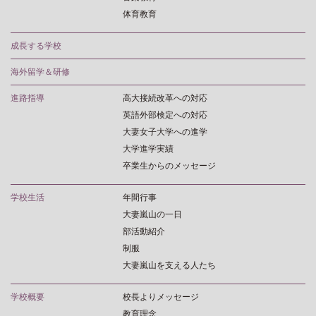
体育教育
成長する学校
海外留学＆研修
進路指導
高大接続改革への対応
英語外部検定への対応
大妻女子大学への進学
大学進学実績
卒業生からのメッセージ
学校生活
年間行事
大妻嵐山の一日
部活動紹介
制服
大妻嵐山を支える人たち
学校概要
校長よりメッセージ
教育理念