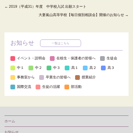
←
2019（平成31）年度 中学校入試 出願スタート
大妻嵐山高等学校【毎日個別相談会】開催のお知らせ
→
お知らせ
一覧はこちら
イベント・説明会
在校生・保護者の皆様へ
生徒会
中１
中２
中３
高１
高２
高３
事務室から
卒業生の皆様へ
授業紹介
国際交流
生徒の活躍
部活動
ホーム
お知らせ