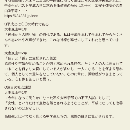
守る価値描く未来～に全国の中高生に混じり生徒たちの文章が掲載された。
中高生がポスト平成の世に求める価値観の順位は①平和、②安全③安心④自
由➄平等・・・
https://434381.jp/teen
Q平成とは〇〇の時代である
大妻嵐山中1年
「神様からの贈り物」の時代である。私は平成生まれで生まれてからたくさ
んの思い出や友達ができた。これは神様が幸せにしてくれたと思っていま
す。
大妻嵐山中2年
「個」と「孤」に支配された荒波
協調性や空気が読めることが強く求められる時代、たくさんの人に囲まれて
いることを何より大切にしている人が多いし、一人になることを何より恐れ
て、個人としての意味をなしていない。なのに常に、孤独感がつきまとって
いる。心も体も苦しいと思う。
Q注目の社会課題
大妻嵐山中1年
（今年になって明らかになった私立大医学部での不正入試に対して）
「女性」というだけで点数を落とされるようなことが、平成になっても改善
されないのはおかしい。
高校生と比べて幼く見える中学生たちの、感性の鋭さに驚かされます。