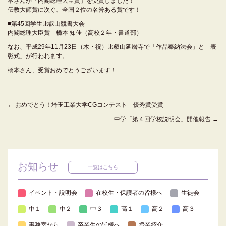
本さんが「内閣総理大臣賞」を受賞しました！
伝教大師賞に次ぐ、全国２位の名誉ある賞です！
■第45回学生比叡山競書大会
内閣総理大臣賞 橋本 知佳（高校２年・書道部）
なお、平成29年11月23日（木・祝）比叡山延暦寺で「作品奉納法会」と「表
彰式」が行われます。
橋本さん、受賞おめでとうございます！
←
おめでとう！埼玉工業大学CGコンテスト 優秀賞受賞
中学「第４回学校説明会」開催報告
→
お知らせ
一覧はこちら
イベント・説明会
在校生・保護者の皆様へ
生徒会
中１
中２
中３
高１
高２
高３
事務室から
卒業生の皆様へ
授業紹介