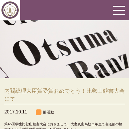
内閣総理大臣賞受賞おめでとう！比叡山競書大会
にて
2017.10.11
部活動
第45回学生比叡山競書大会におきまして、大妻嵐山高校２年生で書道部の橋