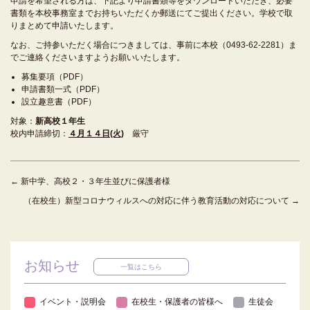
申請を希望される方は、下記より申請書類等をダウンロードいただき、必要
書類を本校事務室までお持ちいただくか郵送にてご提出ください。学校で取
りまとめて申請いたします。
なお、ご持参いただく場合につきましては、事前に本校（0493-62-2281）ま
でご連絡くださいますようお願いいたします。
募集要項（PDF）
申請書類一式（PDF）
設立趣意書（PDF）
対象：
新高校１年生
校内申請締切：
４月１４日(火)
厳守
←
新中学、高校２・３年生並びに保護者様
（在校生）新型コロナウィルスへの対応に伴う教育活動の対応について
→
お知らせ
一覧はこちら
イベント・説明会
在校生・保護者の皆様へ
生徒会