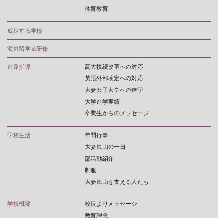
体育教育
成長する学校
海外留学＆研修
進路指導
高大接続改革への対応
英語外部検定への対応
大妻女子大学への進学
大学進学実績
卒業生からのメッセージ
学校生活
年間行事
大妻嵐山の一日
部活動紹介
制服
大妻嵐山を支える人たち
学校概要
校長よりメッセージ
教育理念