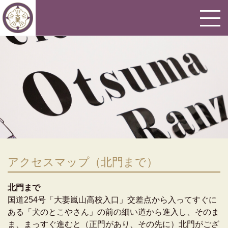
アクセスマップ（北門まで）
北門まで
国道254号「大妻嵐山高校入口」交差点から入ってすぐに
ある「犬のとこやさん」の前の細い道から進入し、そのま
ま、まっすぐ進むと（正門があり、その先に）北門がござ