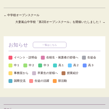
←
中学校オープンスクール
大妻嵐山中学校「第2回オープンスクール」を開催いたしました！
→
お知らせ
一覧はこちら
イベント・説明会
在校生・保護者の皆様へ
生徒会
中１
中２
中３
高１
高２
高３
事務室から
卒業生の皆様へ
授業紹介
国際交流
生徒の活躍
部活動
ホーム