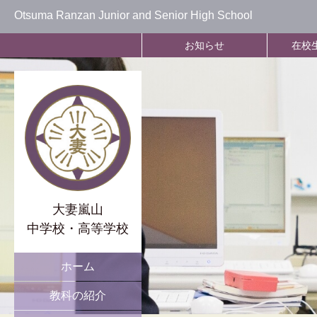
Otsuma Ranzan Junior and Senior High School
お知らせ
在校
大妻嵐山
中学校・高等学校
ホーム
教科の紹介