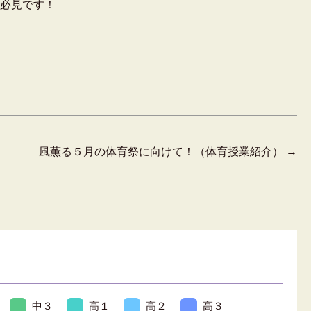
必見です！
風薫る５月の体育祭に向けて！（体育授業紹介）
→
中３
高１
高２
高３