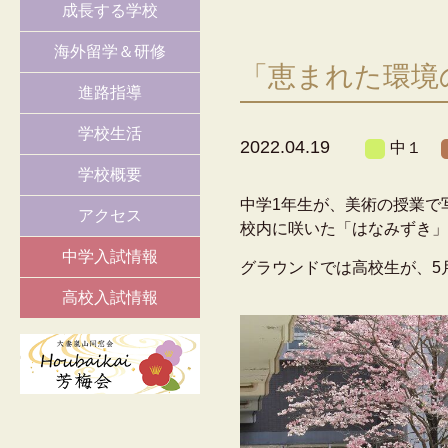
成長する学校
海外留学＆研修
「恵まれた環境
進路指導
学校生活
2022.04.19
中１
学校概要
中学1年生が、美術の授業で
アクセス
校内に咲いた「はなみずき」
中学入試情報
グラウンドでは高校生が、5
高校入試情報