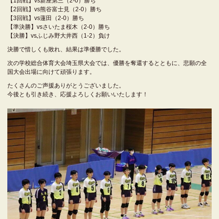
【1回戦】vs新座第三（2-0）勝ち
【2回戦】vs熊谷富士見（2-0）勝ち
【3回戦】vs蓮田（2-0）勝ち
【準決勝】vsさいたま桜木（2-0）勝ち
【決勝】vsふじみ野大井西（1-2）負け
決勝で惜しくも敗れ、結果は準優勝でした。
次の学校総合体育大会埼玉県大会では、優勝を奪還するとともに、悲願の全
国大会出場に向けて頑張ります。
たくさんのご声援ありがとうございました。
今後とも引き続き、応援よろしくお願いいたします！