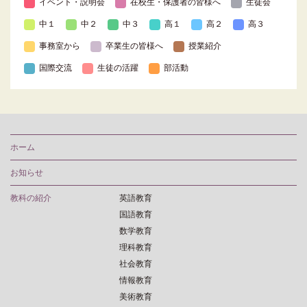
イベント・説明会
在校生・保護者の皆様へ
生徒会
中１
中２
中３
高１
高２
高３
事務室から
卒業生の皆様へ
授業紹介
国際交流
生徒の活躍
部活動
ホーム
お知らせ
教科の紹介
英語教育
国語教育
数学教育
理科教育
社会教育
情報教育
美術教育