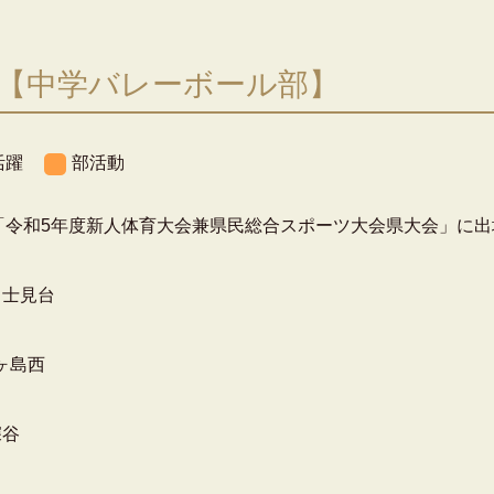
！【中学バレーボール部】
活躍
部活動
行われた「令和5年度新人体育大会兼県民総合スポーツ大会県大会」に
0 富士見台
 鶴ヶ島西
深谷