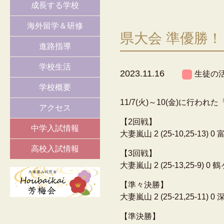
成長する学校
海外留学＆研修
県大会 準優勝
進路指導
学校生活
2023.11.16
生徒の
学校概要
11/7(火)～10(金)に
アクセス
【2回戦】
中学入試情報
大妻嵐山 2 (25-10,25-13) 
高校入試情報
【3回戦】
大妻嵐山 2 (25-13,25-9) 0
【準々決勝】
大妻嵐山 2 (25-21,25-11) 0 
【準決勝】