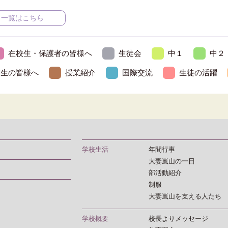
一覧はこちら
在校生・保護者の皆様へ
生徒会
中１
中２
業生の皆様へ
授業紹介
国際交流
生徒の活躍
学校生活
年間行事
大妻嵐山の一日
部活動紹介
制服
大妻嵐山を支える人たち
学校概要
校長よりメッセージ