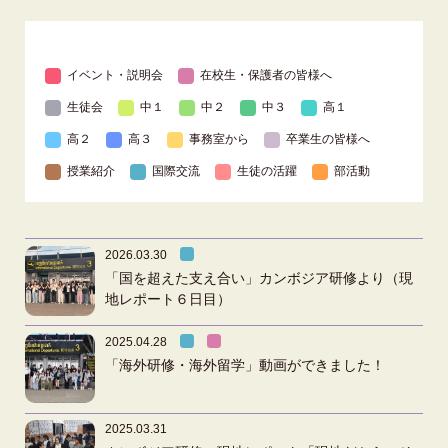
イベント・説明会
在校生・保護者の皆様へ
生徒会
中１
中２
中３
高１
高２
高３
事務室から
卒業生の皆様へ
授業紹介
国際交流
生徒の活躍
部活動
2026.03.30
「国を超えた支え合い」カンボジア研修より（現
地レポート６日目）
2025.04.28
「海外研修・海外留学」動画ができました！
2025.03.31