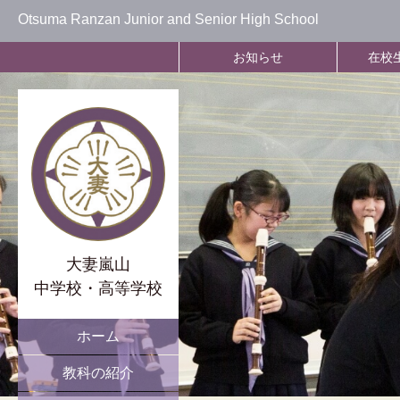
Otsuma Ranzan Junior and Senior High School
お知らせ
在校
大妻嵐山
中学校・高等学校
ホーム
教科の紹介