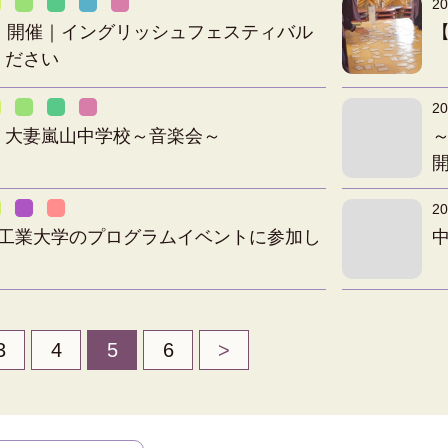
20
土）開催｜イングリッシュフェスティバル
ください
20
】大妻嵐山中学校～音楽会～
～
20
玉工業大学のプログラムイベントに参加し
3
4
5
6
>