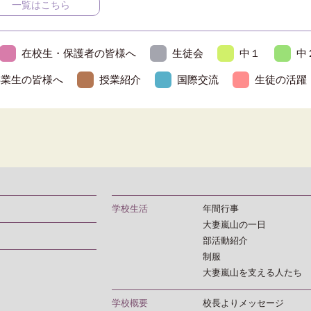
一覧はこちら
在校生・保護者の皆様へ
生徒会
中１
中
卒業生の皆様へ
授業紹介
国際交流
生徒の活躍
学校生活
年間行事
大妻嵐山の一日
部活動紹介
制服
大妻嵐山を支える人たち
学校概要
校長よりメッセージ