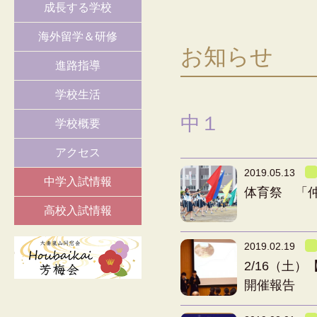
成長する学校
海外留学＆研修
お知らせ
進路指導
学校生活
中１
学校概要
アクセス
2019.05.13
中学入試情報
体育祭 「
高校入試情報
2019.02.19
2/16（土
開催報告