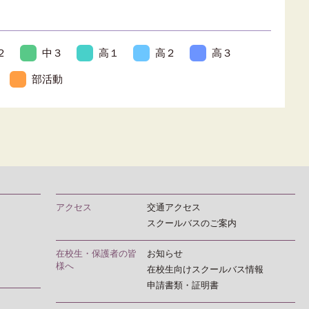
２
中３
高１
高２
高３
部活動
アクセス
交通アクセス
スクールバスのご案内
在校生・保護者の皆
お知らせ
様へ
在校生向けスクールバス情報
申請書類・証明書